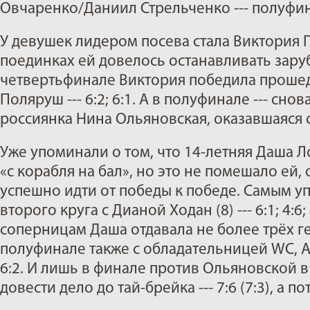
Овчаренко/Даниил Стрельченко --- полуфин
У девушек лидером посева стала Виктория 
поединках ей довелось останавливать зару
четвертьфинале Виктория победила прош
Поляруш --- 6:2; 6:1. А в полуфинале --- сно
россиянка Нина Ольяновская, оказавшаяся силь
Уже упоминали о том, что 14-летняя Даша Л
«с корабля на бал», но это не помешало ей
успешно идти от победы к победе. Самым у
второго круга с Дианой Ходан (8) --- 6:1; 4:6
соперницам Даша отдавала не более трёх ге
полуфинале также с обладательницей WC, А
6:2. И лишь в финале против Ольяновской 
довести дело до тай-брейка --- 7:6 (7:3), а п