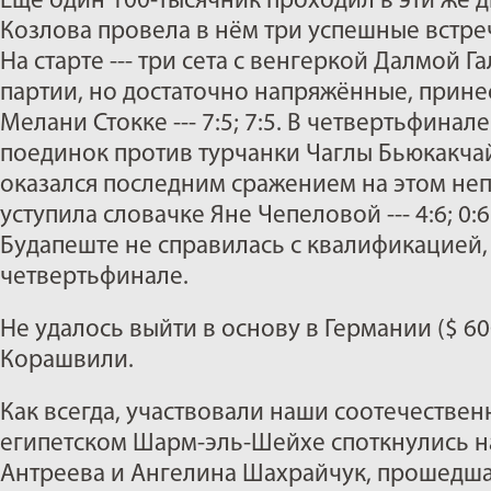
Ещё один 100-тысячник проходил в эти же д
Козлова провела в нём три успешные встречи
На старте --- три сета с венгеркой Далмой Галфи
партии, но достаточно напряжённые, прин
Мелани Стокке --- 7:5; 7:5. В четвертьфинале
поединок против турчанки Чаглы Бьюкакчай --
оказался последним сражением на этом неп
уступила словачке Яне Чепеловой --- 4:6; 0:
Будапеште не справилась с квалификацией,
четвертьфинале.
Не удалось выйти в основу в Германии ($ 6
Корашвили.
Как всегда, участвовали наши соотечествен
египетском Шарм-эль-Шейхе споткнулись н
Антреева и Ангелина Шахрайчук, прошедша