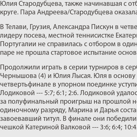
Юлия Стародубцева, также начинавшая с отб
круге. Пара Андреева/Стародубцева оказал
В Телави, Грузия, Александра Пискун в чет
лидеру посева, местной теннисистке Екатерине
Португалии не справилась с отбором в один
паре не прошла стартовое испытание основ
Продолжили играть в серии турниров в се
Чернышова (4) и Юлия Лысая. Юля в основу
четвертьфинале в упорном поединке уступ
Лодиковой --- 5:7; 6:1; 2:6. Лодиковой удал
за полуфинальный проигрыш на прошлой н
одиночному разряду, Марина и Дарья соста
завоевавший титул. В финале они победили
чешкой Катериной Валковой --- 3:6; 6:4; 10:4