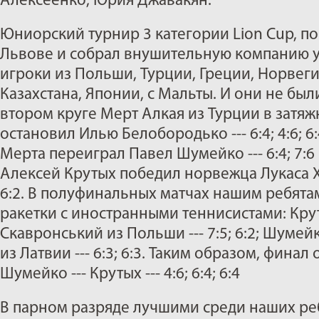
Алексеенко, Юрия Джавакян.
Юниорский турнир 3 категории Lion Cup, по
Львове и собрал внушительную компанию у
игроки из Польши, Турции, Греции, Норвегии
Казахстана, Японии, с Мальты. И они не были
втором круге Мерт Алкая из Турции в затя
остановил Илью Белобородько --- 6:4; 4:6; 6
Мерта переиграл Павел Шумейко --- 6:4; 7:6 (
Алексей Крутых победил норвежца Лукаса Хе
6:2. В полуфинальных матчах нашим ребята
ракетки с иностранными теннисистами: Кру
Скавронський из Польши --- 7:5; 6:2; Шумейк
из Латвии --- 6:3; 6:3. Таким образом, финал
Шумейко --- Крутых --- 4:6; 6:4; 6:4
В парном разряде лучшими среди наших ре