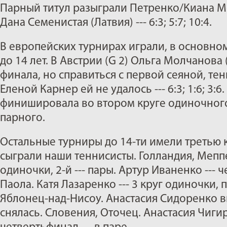
Парный титул разыграли Петренко/Киана Мо
Дана Семенистая (Латвия) --- 6:3; 5:7; 10:4.
В европейских турнирах играли, в основно
до 14 лет. В Австрии (G 2) Ольга Молчанова
финала, но справиться с первой сеяной, те
Еленой Карнер ей не удалось --- 6:3; 1:6; 3:
финишировала во втором круге одиночного
парного.
Остальные турниры до 14-ти имели третью к
сыграли наши теннисисты. Голландия, Меппел
одиночки, 2-й --- пары. Артур Иваненко --- 
Паола. Катя Лазаренко --- 3 круг одиночки, п
Яблонец-над-Нисоу. Анастасия Сидоренко в
снялась. Словения, Оточец. Анастасия Чигири