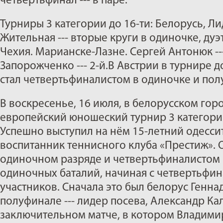
четвертьфинал --- в паре.
Турниры 3 категории до 16-ти: Белорусь, Л
Жительная --- вторые круги в одиночке, дуэ
Чехия. Марианске-Лазне. Сергей Антонюк ---
Запорожченко --- 2-й.В Австрии в турнире 
стал четвертьфиналистом в одиночке и пол
В воскресенье, 16 июля, в белорусском гор
европейский юношеский турнир 3 категории
Успешно выступил на нём 15-летний одессит
воспитанник теннисного клуба «Престиж». 
одиночном разряде и четвертьфиналистом 
одиночных баталий, начиная с четвертьфин
участников. Сначала это был белорус Геннадий
полуфинале --- лидер посева, Александр Калин
заключительном матче, в котором Владими