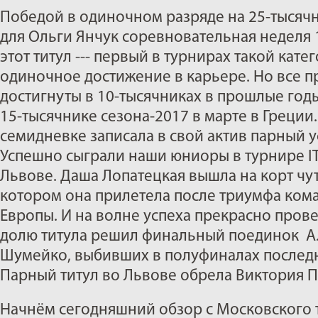
Победой в одиночном разряде на 25-тысяч
для Ольги Янчук соревновательная неделя 
этот титул --- первый в турнирах такой катег
одиночное достижение в карьере. Но все 
достигнуты в 10-тысячниках в прошлые годы,
15-тысячнике сезона-2017 в марте в Греци
семидневке записала в свой актив парный у
Успешно сыграли наши юниоры в турнире IT
Львове. Даша Лопатецкая вышла на корт чуть
котором она прилетела после триумфа кома
Европы. И на волне успеха прекрасно прове
долю титула решил финальный поединок Ал
Шумейко, выбивших в полуфиналах последн
Парный титул во Львове обрела Виктория П
Начнём сегодняшний обзор с Московского 