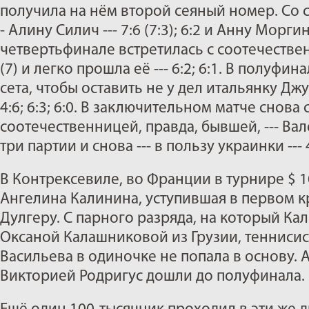
получила на нём второй сеяный номер. Со с
- Алину Силич --- 7:6 (7:3); 6:2 и Анну Моргину 
четвертьфинале встретилась с соотечестве
(7) и легко прошла её --- 6:2; 6:1. В полуф
сета, чтобы оставить не у дел итальянку Джу
4:6; 6:3; 6:0. В заключительном матче снова
соотечественницей, правда, бывшей, --- Ва
три партии и снова --- в пользу украинки --- 4:6
В Контрексевиле, во Франции в турнире $ 
Ангелина Калинина, уступившая в первом 
Дулгеру. С парного разряда, на который Ка
Оксаной Калашниковой из Грузии, теннисис
Васильева в одиночке не попала в основу. А
Викторией Родригус дошли до полуфинала.