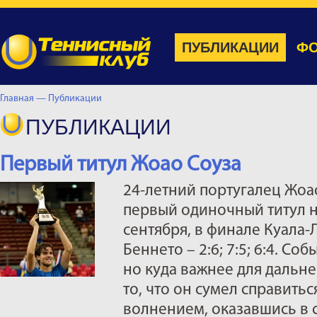
ПУБЛИКАЦИИ
ФО
Главная —
Публикации
ПУБЛИКАЦИИ
Первый титул Жоао Соуза
24-летний португалец Жоа
первый одиночный титул на
сентября, в финале Куала
Беннето – 2:6; 7:5; 6:4. Со
но куда важнее для дальн
то, что он сумел справитьс
волнением, оказавшись в 