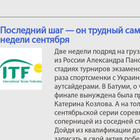
Последний шаг --- он трудный са
недели сентября
Две недели подряд на груз
из России Александра Пан
стадиях турниров экзамен
раза спортсменки с Украи
аутсайдерами. В Батуми, о
финале вынуждена была п
Катерина Козлова. А на т
сентябрьской серии сорев
соперницей из соседней с
Дойдя из квалификации до
записать в свой актив поб