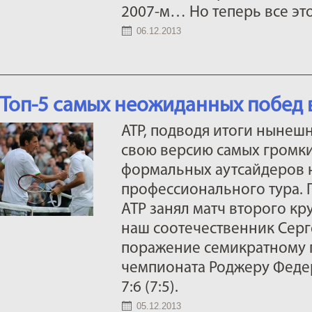
2007-м… Но теперь все эт
06.12.2013
Топ-5 самых неожиданных побед 
ATP, подводя итоги нынеш
свою версию самых громк
формальных аутсайдеров 
профессионального тура. 
АТР занял матч второго кр
наш соотечественник Серг
поражение семикратному 
чемпионата Роджеру Федереру
7:6 (7:5).
05.12.2013