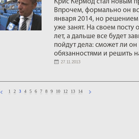
Крис Кермод стал новым п
Впрочем, формально он вс
января 2014, но решением
уже занят. На своем посту 
лет, а дальше все будет зав
пойдут дела: сможет ли он
обязанностями и решить н
27.11.2013
1
2
3
4
5
6
7
8
9
10
12
13
14