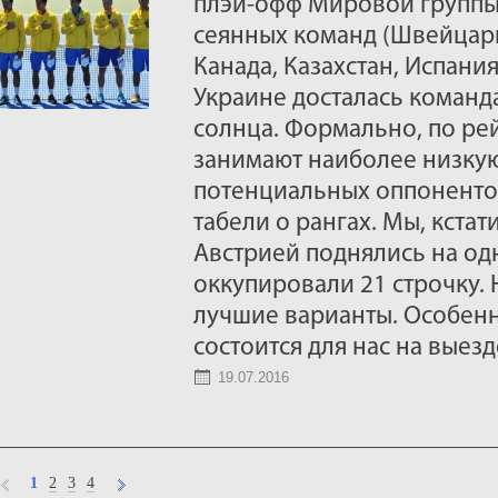
плэй-офф Мировой группы 
сеянных команд (Швейцари
Канада, Казахстан, Испани
Украине досталась команд
солнца. Формально, по ре
занимают наиболее низкую
потенциальных оппонентов
табели о рангах. Мы, кстат
Австрией поднялись на одн
оккупировали 21 строчку.
лучшие варианты. Особенно
состоится для нас на выезд
19.07.2016
1
2
3
4