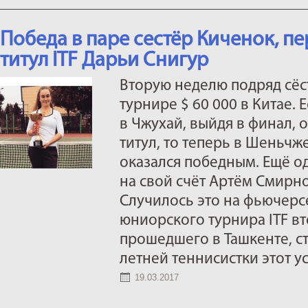
Победа в паре сестёр Киченок, 
титул ITF Дарьи Снигур
Вторую неделю подряд сёс
турнире $ 60 000 в Китае.
в Чжухай, выйдя в финал, 
титул, то теперь в Шеньч
оказался победным. Ещё о
на свой счёт Артём Смирн
Случилось это на фьючерс
юниорского турнира ITF вт
прошедшего в Ташкенте, ст
летней теннисистки этот усп
19.03.2017