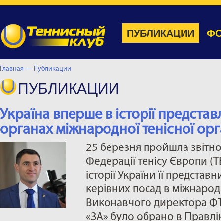
ПУБЛИКАЦИИ
ФО
Главная —
Публикации
ПУБЛИКАЦИИ
Україна вперше в історії представ
органах міжнародної тенісної орга
25 березня пройшла звітн
Федерації тенісу Європи (
історії України її представ
керівних посад в міжнародні
Виконавчого директора ФТ
«ЗА» було обрано в Правлі