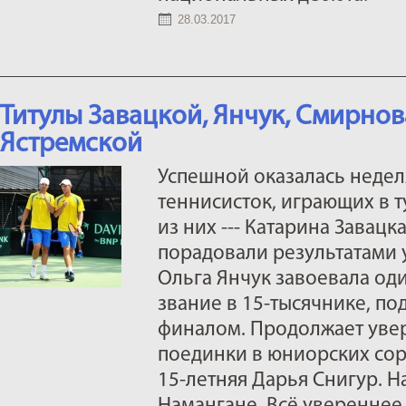
28.03.2017
Титулы Завацкой, Янчук, Смирно
Ястремской
Успешной оказалась недел
теннисисток, играющих в 
из них --- Катарина Завацк
порадовали результатами у
Ольга Янчук завоевала о
звание в 15-тысячнике, п
финалом. Продолжает уве
поединки в юниорских сор
15-летняя Дарья Снигур. На