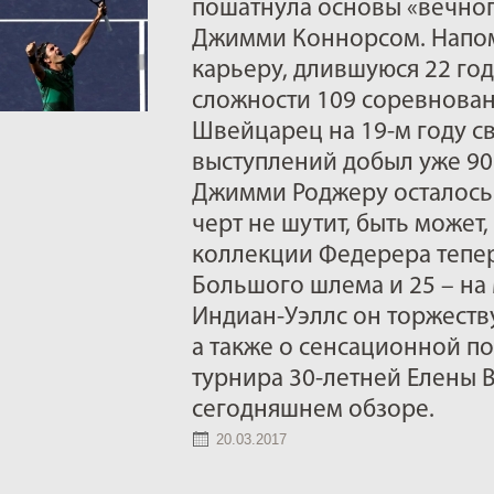
пошатнула основы «вечног
Джимми Коннорсом. Напом
карьеру, длившуюся 22 год
сложности 109 соревнован
Швейцарец на 19-м году 
выступлений добыл уже 90
Джимми Роджеру осталось «
черт не шутит, быть может, 
коллекции Федерера тепер
Большого шлема и 25 – на 
Индиан-Уэллс он торжеству
а также о сенсационной по
турнира 30-летней Елены 
сегодняшнем обзоре.
20.03.2017