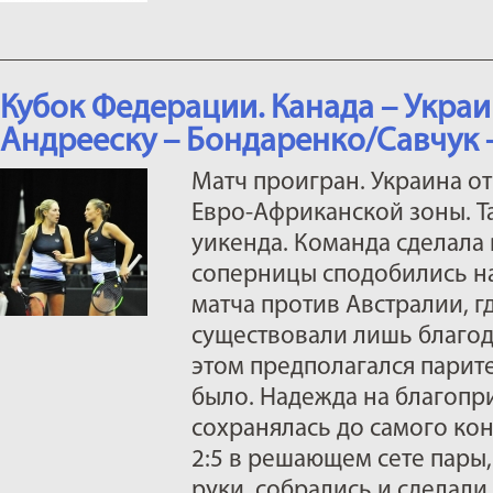
Кубок Федерации. Канада – Украин
Андрееску – Бондаренко/Савчук – 6
Матч проигран. Украина о
Евро-Африканской зоны. Та
уикенда. Команда сделала в
соперницы сподобились на
матча против Австралии, г
существовали лишь благод
этом предполагался паритет
было. Надежда на благопр
сохранялась до самого кон
2:5 в решающем сете пары,
руки, собрались и сделали