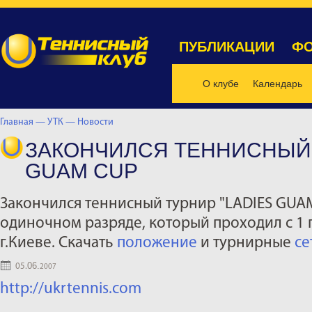
ПУБЛИКАЦИИ
ФО
О клубе
Календарь
Главная —
УТК —
Новости
ЗАКОНЧИЛСЯ ТЕННИСНЫЙ 
GUAM CUP
Закончился теннисный турнир "LADIES GUA
одиночном разряде, который проходил с 1 п
г.Киеве. Скачать
положение
и турнирные
се
06.
05.
2007
http://ukrtennis.com