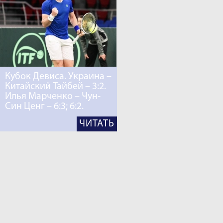
Кубок Девиса. Украина –
Китайский Тайбей – 3:2.
Илья Марченко – Чун-
Син Ценг – 6:3; 6:2.
ЧИТАТЬ