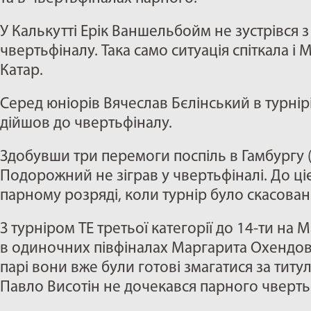
У Калькутті Ерік Ваншельбойм не зустрівся 
чвертьфіналу. Така само ситуація спіткала і 
Катар.
Серед юніорів Вячеслав Бєлінський в турнірі 
дійшов до чвертьфіналу.
Здобувши три перемоги поспіль в Гамбургу (
Подорожний не зіграв у чвертьфіналі. До цієї
парному розряді, коли турнір було скасован
З турніром ТЕ третьої категорії до 14-ти на
в одиночних півфіналах Маргарита Охендовс
парі вони вже були готові змагатися за титу
Павло Висотін не дочекався парного чверть