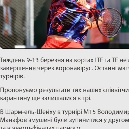
Тиждень 9-13 березня на кортах ITF та TE не
завершення через коронавірус. Останні матчі
турнірів.
Пропонуємо результати тих наших співвітчиз
карантину ще залишалися в грі.
В Шарм-ель-Шейху в турнірі М15 Володими
Манафов змушені були зупинитися у другом
та в чвертьфіналах парного.