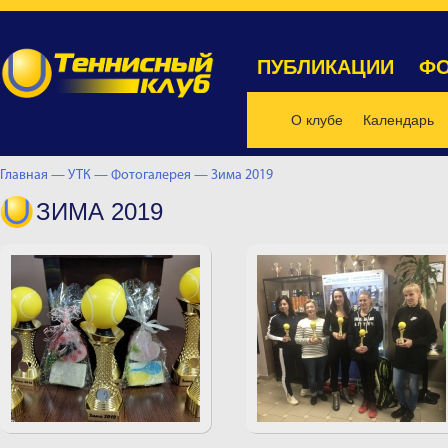
ПУБЛИКАЦИИ
ФО
О клубе
Календарь
Главная —
УТК —
Фотогалерея —
Зима 2019
ЗИМА 2019