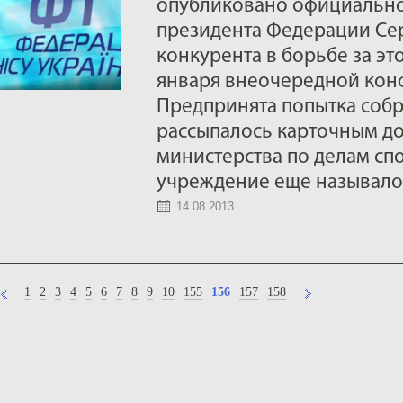
опубликовано официальн
президента Федерации Сер
конкурента в борьбе за эт
января внеочередной кон
Предпринята попытка собра
рассыпалось карточным д
министерства по делам спо
учреждение еще называл
14.08.2013
1
2
3
4
5
6
7
8
9
10
155
156
157
158