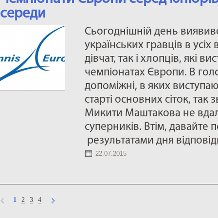
середи
Сьогоднішній день виявив
українських гравців в усіх 
дівчат, так і хлопців, які 
чемпіонатах Європи. В гол
допоміжні, в яких виступают
старті основних сіток, так з
Микити Маштакова не вдал
суперників. Втім, давайте
результатами дня відповідн
22.07.2015
1
2
3
4