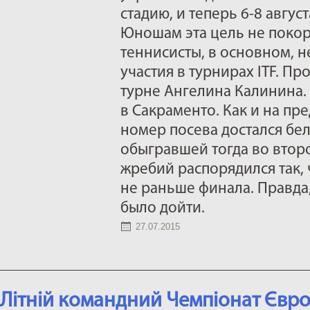
стадию, и теперь 6-8 авгус
Юношам эта цель не покор
теннисисты, в основном, 
участия в турнирах ITF. П
турне Ангелина Калинина. 
в Сакраменто. Как и на п
номер посева достался бе
обыгравшей тогда во втор
жребий распорядился так, 
не раньше финала. Правда
было дойти.
27.07.2015
Літній командний Чемпіонат Євр