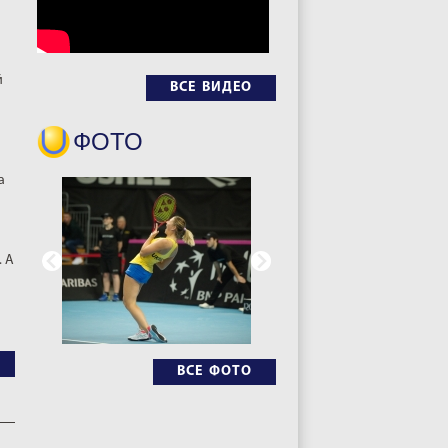
й
ВСЕ ВИДЕО
ФОТО
а
. А
ВСЕ ФОТО