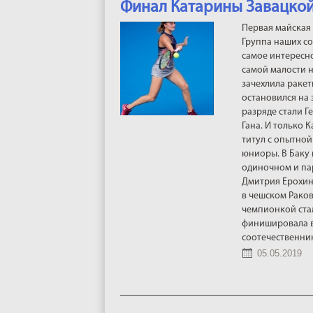
Финал Катарины Завацко
Первая майская 
Группа наших со
самое интересно
самой малости н
зачехлила ракет
остановился на
разряде стали Г
Гана. И только 
титул с опытной
юниоры. В Баку 
одиночном и па
Дмитрия Ерохина
в чешском Раков
чемпионкой ста
финишировала в 
соотечественник
05.05.2019