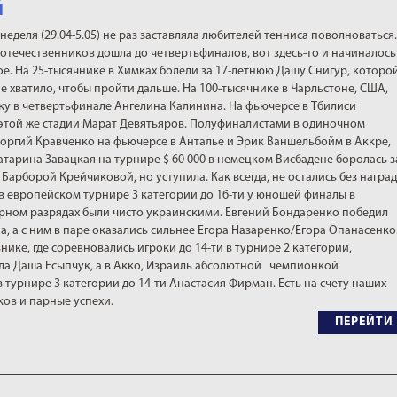
й
неделя (29.04-5.05) не раз заставляла любителей тенниса поволноваться.
отечественников дошла до четвертьфиналов, вот здесь-то и начиналось
е. На 25-тысячнике в Химках болели за 17-летнюю Дашу Снигур, которо
е хватило, чтобы пройти дальше. На 100-тысячнике в Чарльстоне, США,
ку в четвертьфинале Ангелина Калинина. На фьючерсе в Тбилиси
 этой же стадии Марат Девятьяров. Полуфиналистами в одиночном
еоргий Кравченко на фьючерсе в Анталье и Эрик Ваншельбойм в Аккре,
Катарина Завацкая на турнире $ 60 000 в немецком Висбадене боролась з
 Барборой Крейчиковой, но уступила. Как всегда, не остались без наград
в европейском турнире 3 категории до 16-ти у юношей финалы в
рном разрядах были чисто украинскими. Евгений Бондаренко победил
, а с ним в паре оказались сильнее Егора Назаренко/Егора Опанасенко
нике, где соревновались игроки до 14-ти в турнире 2 категории,
ла Даша Есыпчук, а в Акко, Израиль абсолютной чемпионкой
турнире 3 категории до 14-ти Анастасия Фирман. Есть на счету наших
ов и парные успехи.
ПЕРЕЙТИ